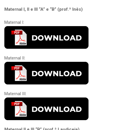
Maternal I, II e III “A” e “B” (prof.ª Inês)
Maternal I:
Maternal II:
Maternal III:
Maternal II e III “B” (prof.ª Laudiceia)