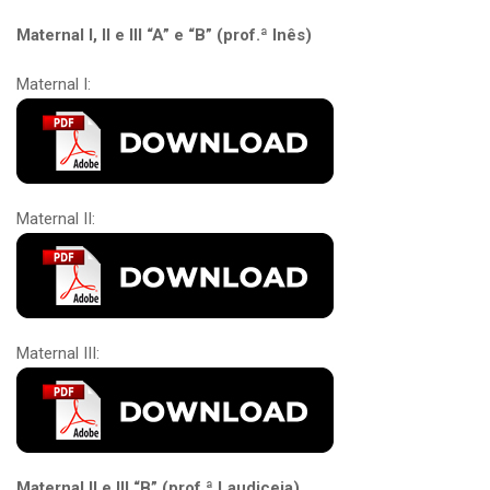
Maternal I, II e III “A” e “B” (prof.ª Inês)
Maternal I:
Maternal II:
Maternal III:
Maternal II e III “B” (prof.ª Laudiceia)