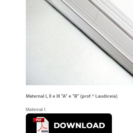
Maternal I, II e III “A” e “B” (prof.ª Laudiceia)
Maternal I: