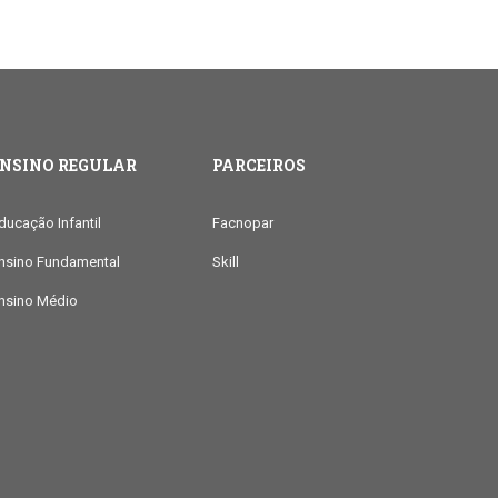
ENSINO REGULAR
PARCEIROS
ducação Infantil
Facnopar
nsino Fundamental
Skill
nsino Médio