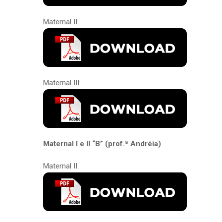
Maternal II:
Maternal III:
Maternal I e II “B” (prof.ª Andréia)
Maternal II: