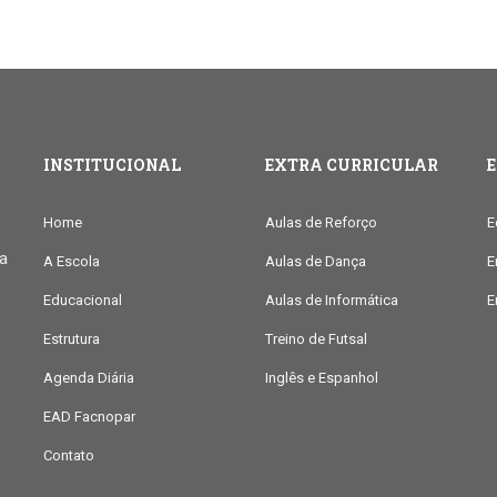
INSTITUCIONAL
EXTRA CURRICULAR
Home
Aulas de Reforço
E
ia
A Escola
Aulas de Dança
E
Educacional
Aulas de Informática
E
Estrutura
Treino de Futsal
Agenda Diária
Inglês e Espanhol
EAD Facnopar
Contato