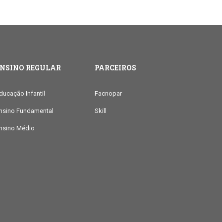
ENSINO REGULAR
PARCEIROS
ducação Infantil
Facnopar
nsino Fundamental
Skill
nsino Médio