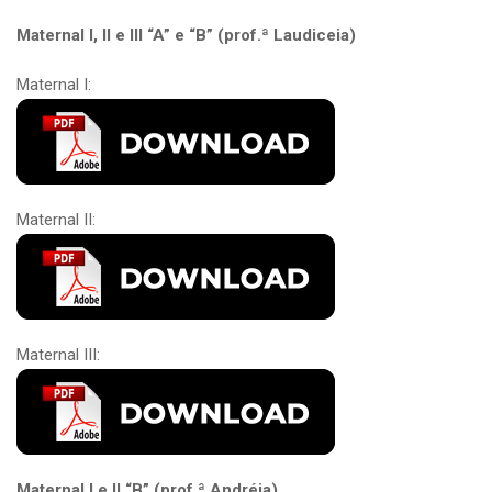
Maternal I, II e III “A” e “B” (prof.ª Laudiceia)
Maternal I:
Maternal II:
Maternal III:
Maternal I e II “B” (prof.ª Andréia)