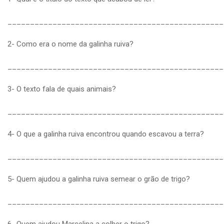
________________________________________________
2- Como era o nome da galinha ruiva?
________________________________________________
3- O texto fala de quais animais?
________________________________________________
4- O que a galinha ruiva encontrou quando escavou a terra?
________________________________________________
5- Quem ajudou a galinha ruiva semear o grão de trigo?
________________________________________________
6- Quem ajudou Marcelina a colher o trigo?