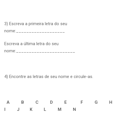
3) Escreva a primeira letra do seu
nome:___________________
Escreva a última letra do seu
nome:_______________________
4) Encontre as letras de seu nome e circule-as.
A B C D E F G H
I J K L M N