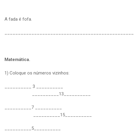
A fada é fofa.
________________________________________________
Matemática.
1) Coloque os números vizinhos:
__________ 3 __________
__________13__________
__________7 __________
__________15__________
__________5__________