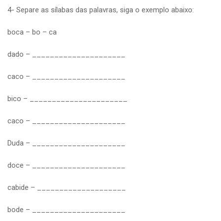
4- Separe as sílabas das palavras, siga o exemplo abaixo:
boca – bo – ca
dado – _____________________
caco – _____________________
bico – ______________________
caco – _____________________
Duda – _____________________
doce – _____________________
cabide – ____________________
bode – _____________________