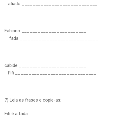
afiado ____________________________
Fabiano ________________________
fada _____________________________
cabide _________________________
Fifi ______________________________
7) Leia as frases e copie-as:
Fifi é a fada.
________________________________________________