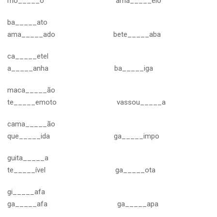
mo_____o ama_____elo
ba_____ato
ama_____ado bete_____aba
ca_____etel
a_____anha ba_____iga
maca_____ão
te_____emoto vassou_____a
cama_____ão
que_____ida ga_____impo
guita_____a
te_____ível ga_____ota
gi_____afa
ga_____afa ga_____apa