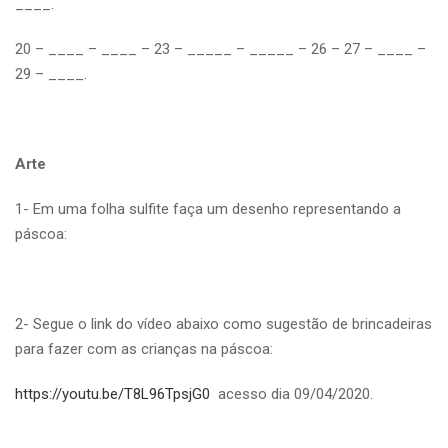
____.
20 – ____ – ____ – 23 – _____ – _____ – 26 – 27 – ____ –
29 – ____.
Arte
1- Em uma folha sulfite faça um desenho representando a
páscoa:
2- Segue o link do vídeo abaixo como sugestão de brincadeiras
para fazer com as crianças na páscoa:
https://youtu.be/T8L96TpsjG0
acesso dia 09/04/2020.