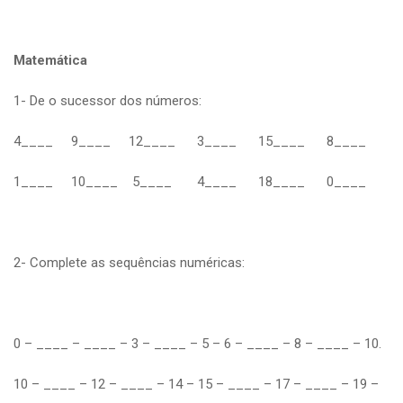
Matemática
1- De o sucessor dos números:
4____ 9____ 12____ 3____ 15____ 8____
1____ 10____ 5____ 4____ 18____ 0____
2- Complete as sequências numéricas:
0 – ____ – ____ – 3 – ____ – 5 – 6 – ____ – 8 – ____ – 10.
10 – ____ – 12 – ____ – 14 – 15 – ____ – 17 – ____ – 19 –