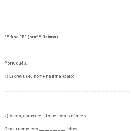
1º Ano “B” (prof.ª Daiana)
Português.
1) Escreva seu nome na linha abaixo:
________________________________________________
2) Agora, complete a frase com o número:
O meu nome tem __________ letras.