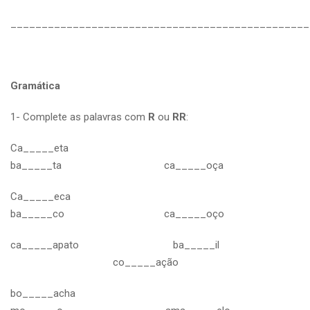
________________________________________________
Gramática
1- Complete as palavras com
R
ou
RR
:
Ca_____eta
ba_____ta ca_____oça
Ca_____eca
ba_____co ca_____oço
ca_____apato ba_____il
co_____ação
bo_____acha