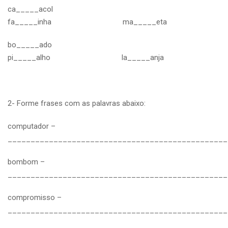
ca_____acol
fa_____inha ma_____eta
bo_____ado
pi_____alho la_____anja
2- Forme frases com as palavras abaixo:
computador –
________________________________________________
bombom –
________________________________________________
compromisso –
________________________________________________