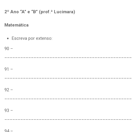
2º Ano “A” e “B” (prof.ª Lucimara)
Matemática
Escreva por extenso:
90 –
________________________________________________
91 –
________________________________________________
92 –
________________________________________________
93 –
________________________________________________
94 –