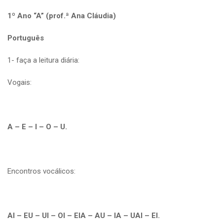
1º Ano “A” (prof.ª Ana Cláudia)
Português
1- faça a leitura diária:
Vogais:
A – E – I – O – U.
Encontros vocálicos:
AI – EU – UI – OI – EIA – AU – IA – UAI – EI.