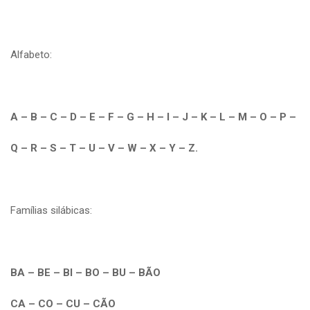
Alfabeto:
A – B – C – D – E – F – G – H – I – J – K – L – M – O – P –
Q – R – S – T – U – V – W – X – Y – Z.
Famílias silábicas:
BA – BE – BI – BO – BU – BÃO
CA – CO – CU – CÃO