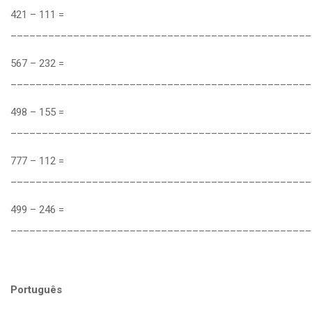
421 – 111 =
________________________________________________
567 – 232 =
________________________________________________
498 – 155 =
________________________________________________
777 – 112 =
________________________________________________
499 – 246 =
________________________________________________
Português