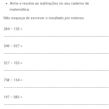
Arme e resolva as subtrações no seu caderno de
matemática.
Não esqueça de escrever o resultado por extenso.
284 – 153 =
________________________________________________
549 – 037 =
________________________________________________
327 – 105 =
________________________________________________
758 – 134 =
________________________________________________
197 – 083 =
________________________________________________