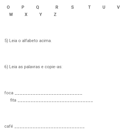
O P Q R S T U V
W X Y Z
5) Leia o alfabeto acima.
6) Leia as palavras e copie-as:
foca __________________________
fita _____________________________
café ___________________________