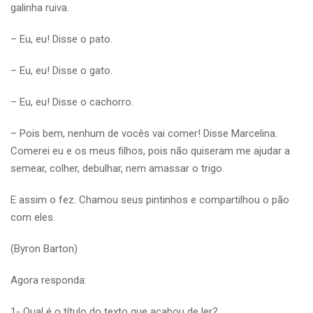
galinha ruiva.
– Eu, eu! Disse o pato.
– Eu, eu! Disse o gato.
– Eu, eu! Disse o cachorro.
– Pois bem, nenhum de vocês vai comer! Disse Marcelina.
Comerei eu e os meus filhos, pois não quiseram me ajudar a
semear, colher, debulhar, nem amassar o trigo.
E assim o fez. Chamou seus pintinhos e compartilhou o pão
com eles.
(Byron Barton)
Agora responda:
1- Qual é o título do texto que acabou de ler?