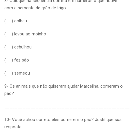
8- Coloque na sequência correta em números o que houve
com a semente de grão de trigo:
( ) colheu
( ) levou ao moinho
( ) debulhou
( ) fez pão
( ) semeou
9- Os animais que não quiseram ajudar Marcelina, comeram o
pão?
________________________________________________
10- Você achou correto eles comerem o pão? Justifique sua
resposta.