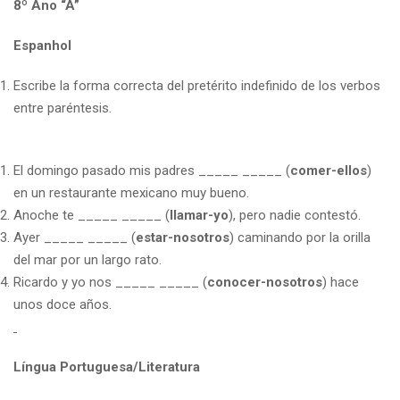
8º Ano “A”
Espanhol
Escribe la forma correcta del pretérito indefinido de los verbos
entre paréntesis.
El domingo pasado mis padres _____ _____ (
comer-ellos
)
en un restaurante mexicano muy bueno.
Anoche te _____ _____ (
llamar-yo
), pero nadie contestó.
Ayer _____ _____ (
estar-nosotros
) caminando por la orilla
del mar por un largo rato.
Ricardo y yo nos _____ _____ (
conocer-nosotros
) hace
unos doce años.
Língua Portuguesa/Literatura