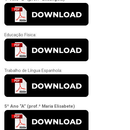
Educação Física:
Trabalho de Língua Espanhola:
5º Ano “A” (prof.ª Maria Elisabete)