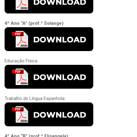
4º Ano “A” (prof.ª Solange)
Educação Física:
Trabalho de Língua Espanhola:
4º Ano “B” (prof.ª Elisangela)