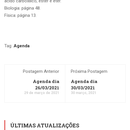
ácido carboxilico, éster e éter.
Biologia: página 48.
Física: página 13.
Tag:
Agenda
Postagem Anterior
Próxima Postagem
Agenda dia
Agenda dia
26/03/2021
30/03/2021
29 de março de 2021
30 março, 2021
ÚLTIMAS ATUALIZAÇÕES